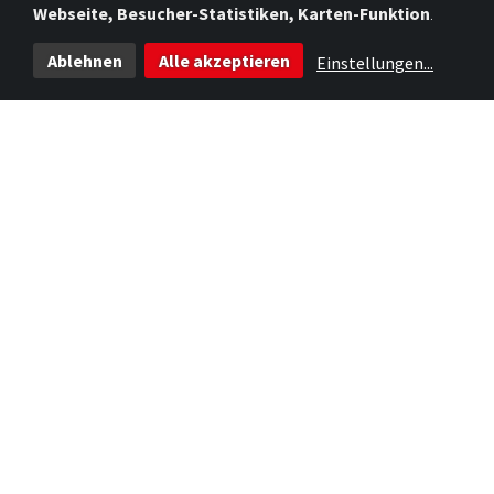
Webseite, Besucher-Statistiken, Karten-Funktion
.
Ablehnen
Alle akzeptieren
Einstellungen
...
...weil wir bunt sind!
ÜBER UNS
DIE MALTESER
OFFENE STELLEN
Jugend & Soziales
BELEGUNGSMANAGEMENT
Unsere Einrichtungen
KONTAKT
Die Malteser